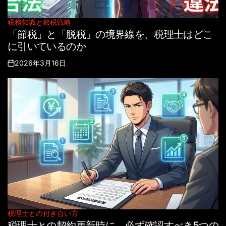
税務知識と節税戦略
Posted
「節税」と「脱税」の境界線を、税理士はどこ
in
に引いているのか
2026年3月16日
Posted
on
税理士との付き合い方
Posted
税理士との契約更新時に、必ず確認すべき5つの