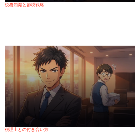
税務知識と節税戦略
Posted
税理士が教えてくれない、中小企業が本当にや
in
るべき節税対策
2026年2月7日
Posted
on
税理士との付き合い方
Posted
税理士に「ノー」と言える経営者になるべき理
in