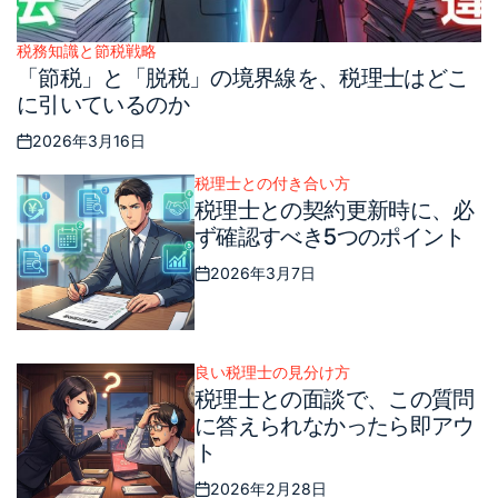
税務知識と節税戦略
Posted
「節税」と「脱税」の境界線を、税理士はどこ
in
に引いているのか
2026年3月16日
Posted
on
税理士との付き合い方
Posted
税理士との契約更新時に、必
in
ず確認すべき5つのポイント
2026年3月7日
Posted
on
良い税理士の見分け方
Posted
税理士との面談で、この質問
in
に答えられなかったら即アウ
ト
2026年2月28日