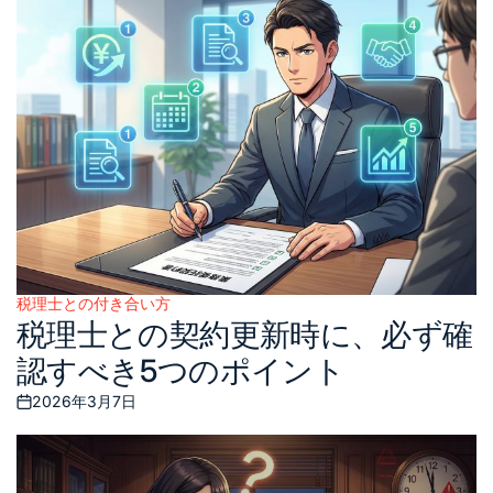
税理士との付き合い方
Posted
税理士との契約更新時に、必ず確
in
認すべき5つのポイント
2026年3月7日
Posted
on