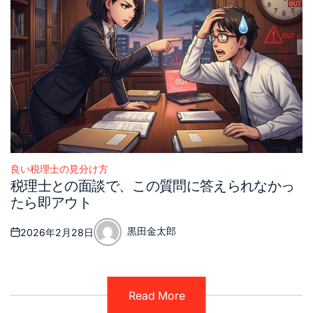
良い税理士の見分け方
Posted
税理士との面談で、この質問に答えられなかっ
in
たら即アウト
黒田金太郎
2026年2月28日
Posted
Posted
on
by
Read More