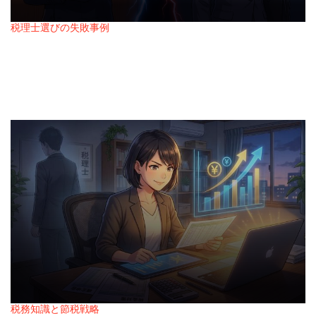
税理士選びの失敗事例
Posted
税理士と相性が悪い時点で、その関係は終わっ
in
ている
2026年2月14日
Posted
on
税務知識と節税戦略
Posted