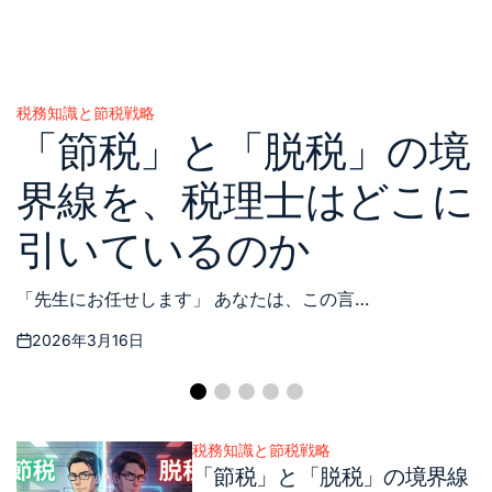
税務知識と節税戦略
Posted
「節税」と「脱税」の境
in
界線を、税理士はどこに
引いているのか
「先生にお任せします」 あなたは、この言…
2026年3月16日
Posted
on
税務知識と節税戦略
Posted
「節税」と「脱税」の境界線
in