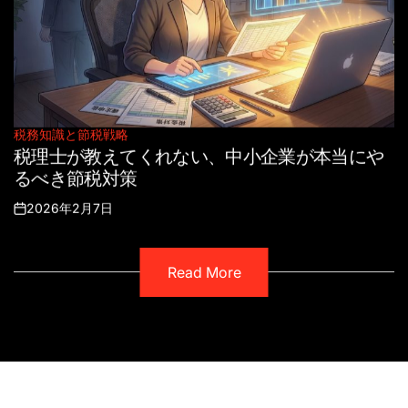
税務知識と節税戦略
Posted
税理士が教えてくれない、中小企業が本当にや
in
るべき節税対策
2026年2月7日
Posted
on
Read More