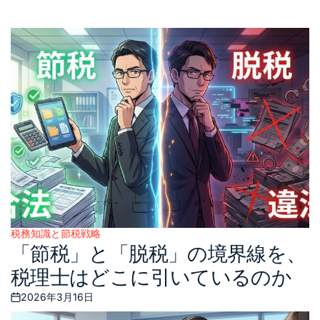
税務知識と節税戦略
Posted
「節税」と「脱税」の境界線を、
in
税理士はどこに引いているのか
2026年3月16日
Posted
on