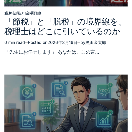
税務知識と節税戦略
Posted
「節税」と「脱税」の境界線を、
in
税理士はどこに引いているのか
0 min read
Posted on
2026年3月16日
by
黒田金太郎
Estimated
read
「先生にお任せします」 あなたは、この言…
time