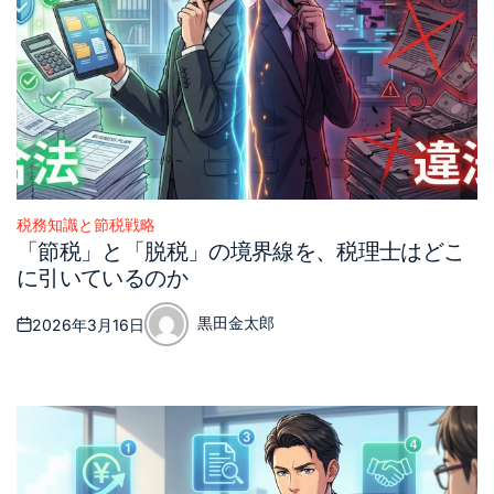
税務知識と節税戦略
Posted
「節税」と「脱税」の境界線を、税理士はどこ
in
に引いているのか
黒田金太郎
2026年3月16日
Posted
Posted
on
by