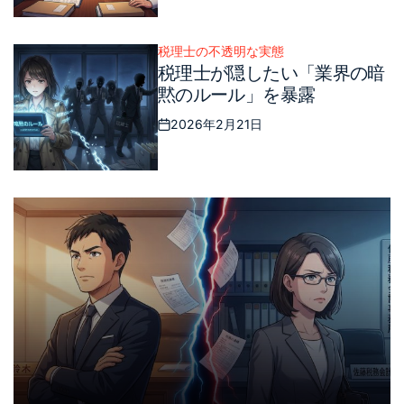
Posted
on
税理士の不透明な実態
Posted
税理士が隠したい「業界の暗
in
黙のルール」を暴露
2026年2月21日
Posted
on