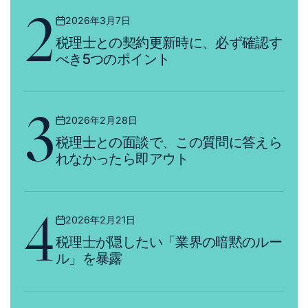
2
2026年3月7日
Posted
税理士との契約更新時に、必ず確認す
on
べき5つのポイント
3
2026年2月28日
Posted
税理士との面談で、この質問に答えら
on
れなかったら即アウト
4
2026年2月21日
Posted
税理士が隠したい「業界の暗黙のルー
on
ル」を暴露