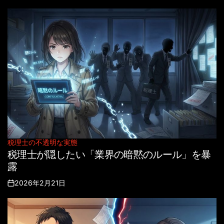
on
税理士の不透明な実態
Posted
税理士が隠したい「業界の暗黙のルール」を暴
in
露
2026年2月21日
Posted
on