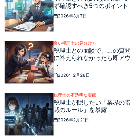
in
ず確認すべき5つのポイント
2026年3月7日
Posted
on
良い税理士の見分け方
Posted
税理士との面談で、この質問
in
に答えられなかったら即アウ
ト
2026年2月28日
Posted
on
税理士の不透明な実態
Posted
税理士が隠したい「業界の暗
in
黙のルール」を暴露
2026年2月21日
Posted
on