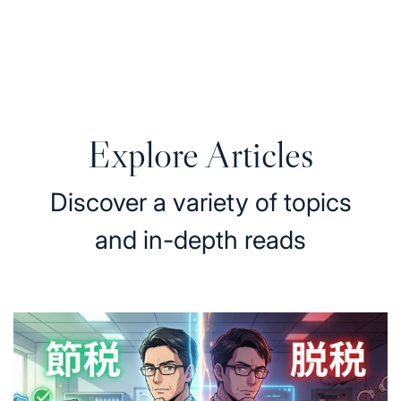
税理士が教えてくれない、中小企業が本当にや
in
るべき節税対策
2026年2月7日
Posted
on
Explore Articles
Discover a variety of topics
and in-depth reads