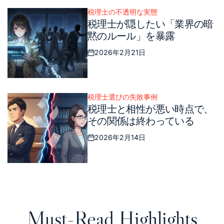
税理士の不透明な実態
Posted
税理士が隠したい「業界の暗
in
黙のルール」を暴露
2026年2月21日
Posted
on
税理士選びの失敗事例
Posted
税理士と相性が悪い時点で、
in
その関係は終わっている
2026年2月14日
Posted
on
Must-Read Highlights