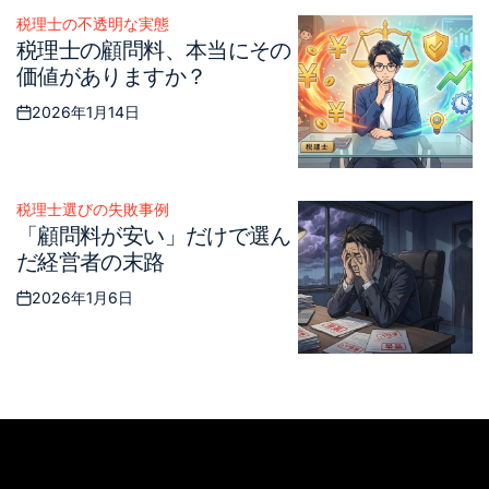
on
税理士の不透明な実態
Posted
税理士の顧問料、本当にその
in
価値がありますか？
2026年1月14日
Posted
on
税理士選びの失敗事例
Posted
「顧問料が安い」だけで選ん
in
だ経営者の末路
2026年1月6日
Posted
on