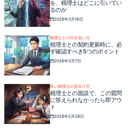
を、税理士はどこに引いてい
るのか
2026年3月16日
Posted
on
税理士との付き合い方
Posted
税理士との契約更新時に、必
in
ず確認すべき5つのポイント
2026年3月7日
Posted
on
良い税理士の見分け方
Posted
税理士との面談で、この質問
in
に答えられなかったら即アウ
ト
2026年2月28日
Posted
on