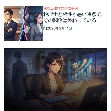
税理士選びの失敗事例
Posted
税理士と相性が悪い時点で、
in
その関係は終わっている
2026年2月14日
Posted
on