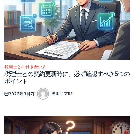
税理士との付き合い方
Posted
税理士との契約更新時に、必ず確認すべき5つの
in
ポイント
黒田金太郎
2026年3月7日
Posted
Posted
on
by