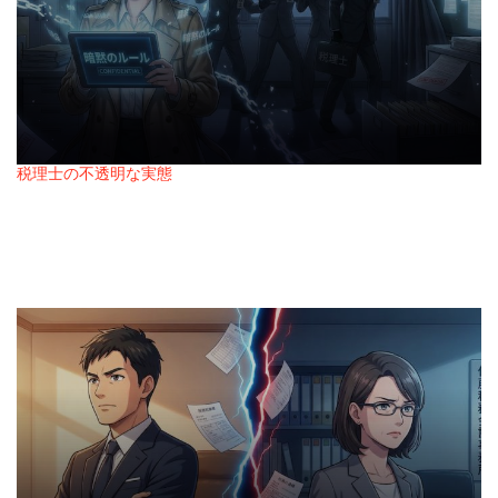
税理士の不透明な実態
Posted
税理士が隠したい「業界の暗黙のルール」を暴
in
露
2026年2月21日
Posted
on