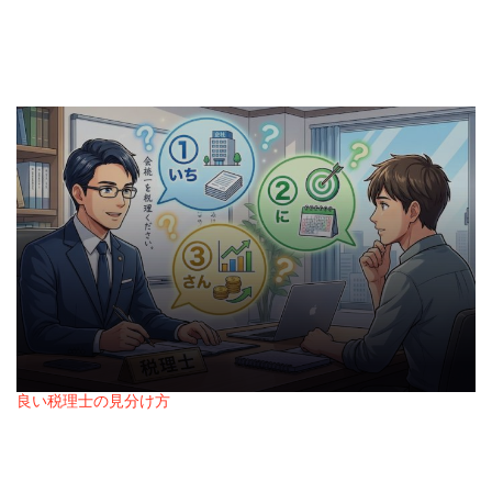
由
2026年1月30日
Posted
on
良い税理士の見分け方
Posted
優秀な税理士が最初に質問する3つのこと
in
2026年1月23日
Posted