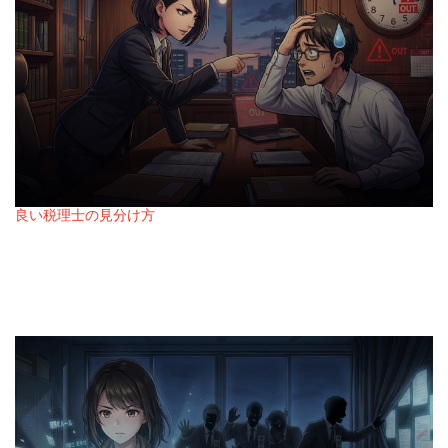
良い税理士の見分け方
Posted
税理士との面談で、この質問に答えられなかっ
in
たら即アウト
2026年2月28日
Posted
on