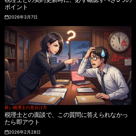
in
ポイント
2026年3月7日
Posted
on
良い税理士の見分け方
Posted
税理士との面談で、この質問に答えられなかっ
in
たら即アウト
2026年2月28日
Posted