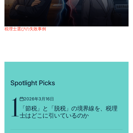
税理士選びの失敗事例
Posted
税理士と相性が悪い時点で、その関係は終わっ
in
ている
2026年2月14日
Posted
on
Spotlight Picks
1
2026年3月16日
Posted
「節税」と「脱税」の境界線を、税理
on
士はどこに引いているのか