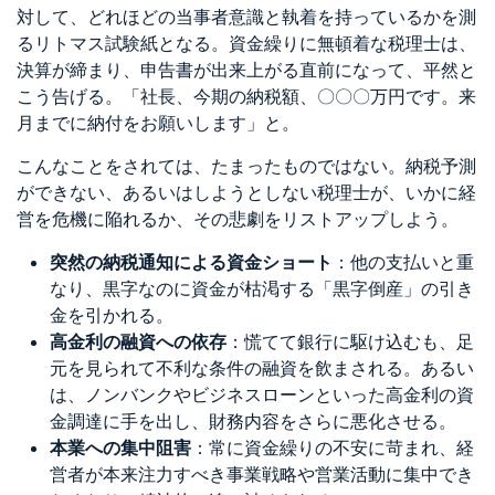
対して、どれほどの当事者意識と執着を持っているかを測
るリトマス試験紙となる。資金繰りに無頓着な税理士は、
決算が締まり、申告書が出来上がる直前になって、平然と
こう告げる。「社長、今期の納税額、〇〇〇万円です。来
月までに納付をお願いします」と。
こんなことをされては、たまったものではない。納税予測
ができない、あるいはしようとしない税理士が、いかに経
営を危機に陥れるか、その悲劇をリストアップしよう。
突然の納税通知による資金ショート
：他の支払いと重
なり、黒字なのに資金が枯渇する「黒字倒産」の引き
金を引かれる。
高金利の融資への依存
：慌てて銀行に駆け込むも、足
元を見られて不利な条件の融資を飲まされる。あるい
は、ノンバンクやビジネスローンといった高金利の資
金調達に手を出し、財務内容をさらに悪化させる。
本業への集中阻害
：常に資金繰りの不安に苛まれ、経
営者が本来注力すべき事業戦略や営業活動に集中でき