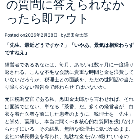
の質問に答えられなか
ったら即アウト
Posted on
2026年2月28日
by
黒田金太郎
「先生、最近どうですか？」「いやあ、景気は相変わらず
ですねえ」
経営者であるあなたは、毎月、あるいは数ヶ月に一度繰り
返される、こんな不毛な会話に貴重な時間と金を浪費して
いないだろうか。税理士との面談を、ただの世間話や当た
り障りのない報告会で終わらせてはいないか。
元国税調査官である私、黒田金太郎から言わせれば、それ
は面談ではない。単なる「茶番」だ。多くの経営者が、白
衣を着た医者を前にした患者のように、税理士を「先生」
と崇め、萎縮し、本当に聞くべき核心的な質問を投げかけ
られずにいる。その結果、無能な税理士に気づかぬまま、
会社の成長機会を奪われ、無駄な金を払い続けているの