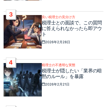
3
良い税理士の見分け方
Posted
税理士との面談で、この質問
in
に答えられなかったら即アウ
ト
2026年2月28日
Post
Date
4
税理士の不透明な実態
Posted
税理士が隠したい「業界の暗
in
黙のルール」を暴露
2026年2月21日
Post
Date