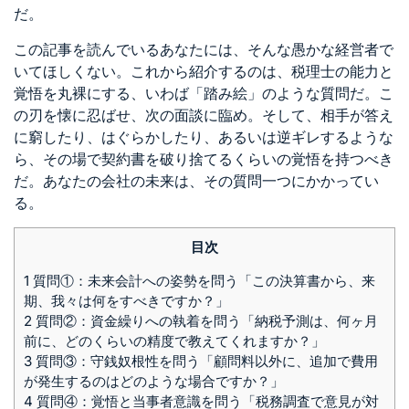
だ。
この記事を読んでいるあなたには、そんな愚かな経営者で
いてほしくない。これから紹介するのは、税理士の能力と
覚悟を丸裸にする、いわば「踏み絵」のような質問だ。こ
の刃を懐に忍ばせ、次の面談に臨め。そして、相手が答え
に窮したり、はぐらかしたり、あるいは逆ギレするような
ら、その場で契約書を破り捨てるくらいの覚悟を持つべき
だ。あなたの会社の未来は、その質問一つにかかってい
る。
目次
1
質問①：未来会計への姿勢を問う「この決算書から、来
期、我々は何をすべきですか？」
2
質問②：資金繰りへの執着を問う「納税予測は、何ヶ月
前に、どのくらいの精度で教えてくれますか？」
3
質問③：守銭奴根性を問う「顧問料以外に、追加で費用
が発生するのはどのような場合ですか？」
4
質問④：覚悟と当事者意識を問う「税務調査で意見が対