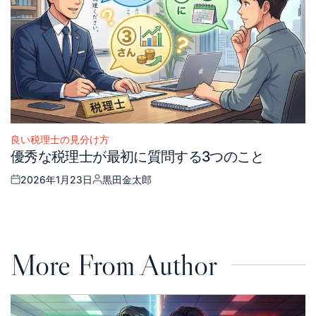
良い税理士の見分け方
Posted
優秀な税理士が最初に質問する3つのこと
in
2026年1月23日
黒田金太郎
Posted
Posted
on
by
More From Author