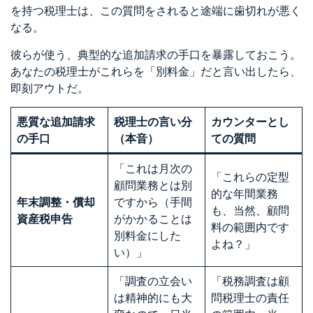
を持つ税理士は、この質問をされると途端に歯切れが悪く
なる。
彼らが使う、典型的な追加請求の手口を暴露しておこう。
あなたの税理士がこれらを「別料金」だと言い出したら、
即刻アウトだ。
悪質な追加請求
税理士の言い分
カウンターとし
の手口
（本音）
ての質問
「これは月次の
「これらの定型
顧問業務とは別
的な年間業務
年末調整・償却
ですから（手間
も、当然、顧問
資産税申告
がかかることは
料の範囲内です
別料金にした
よね？」
い）」
「調査の立会い
「税務調査は顧
は精神的にも大
問税理士の責任