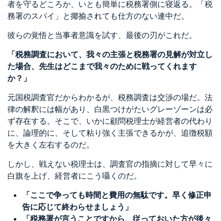
者を守るどころか、いとも簡単に税務署側に寝返る。「税
務署のスパイ」と揶揄されても仕方のない連中だ。
彼らの覚悟と当事者意識を試す、最後の刃がこれだ。
「税務調査において、我々の主張と税務署の見解が対立し
た場合、先生はどこまで我々のために戦ってくれます
か？」
元国税調査官だからわかるが、税務調査は交渉の場だ。法
律の解釈には幅があり、白黒つけがたいグレーゾーンは必
ず存在する。そこで、いかに顧問税理士が経営者の代わり
に、論理的に、そして粘り強く主張できるかが、追徴税額
を大きく左右するのだ。
しかし、戦えない税理士は、調査官の指摘に対して早々に
白旗を上げ、経営者にこう囁くのだ。
「ここで争っても時間と費用の無駄です。早く修正申
告に応じて終わらせましょう」
「税務署が言うことですから、従っておいた方が後々