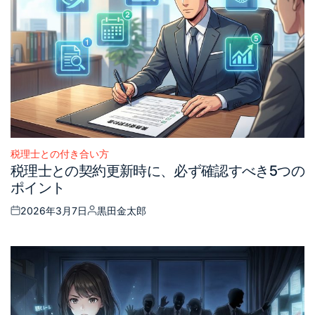
税理士との付き合い方
Posted
税理士との契約更新時に、必ず確認すべき5つの
in
ポイント
2026年3月7日
黒田金太郎
Posted
Posted
on
by