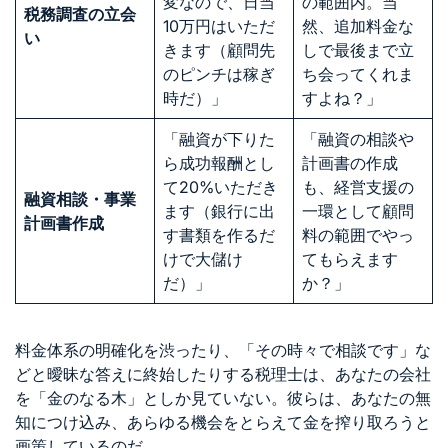
変なので、日当
の範囲内。当
税務調査の立会
10万円はいただ
然、追加料金な
い
きます（顧問先
しで最後まで立
のピンチは稼ぎ
ち会ってくれま
時だ）」
すよね？」
「融資が下りた
「融資の相談や
ら成功報酬とし
計画書の作成
て20%いただき
も、経営支援の
融資相談・事業
ます（銀行に出
一環として顧問
計画書作成
す書類を作るだ
料の範囲でやっ
けで大儲け
てもらえます
だ）」
か？」
料金体系の明確化を渋ったり、「その時々で相談です」な
どと曖昧な答えに終始したりする税理士は、あなたの会社
を「金のなる木」としか見ていない。彼らは、あなたの無
知につけ込み、あらゆる機会をとらえて金を搾り取ろうと
画策しているのだ。