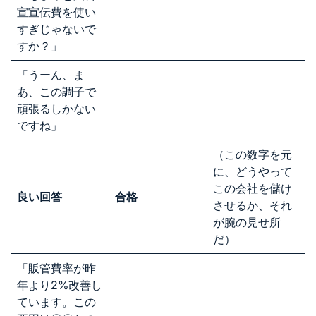
宣宣伝費を使い
すぎじゃないで
すか？」
「うーん、ま
あ、この調子で
頑張るしかない
ですね」
（この数字を元
に、どうやって
この会社を儲け
良い回答
合格
させるか、それ
が腕の見せ所
だ）
「販管費率が昨
年より2%改善し
ています。この