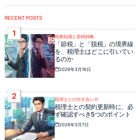
ー
シ
RECENT POSTS
ョ
1
ン
税務知識と節税戦略
Posted
「節税」と「脱税」の境界線
in
を、税理士はどこに引いてい
るのか
2026年3月16日
Post
Date
2
税理士との付き合い方
Posted
税理士との契約更新時に、必
in
ず確認すべき5つのポイント
2026年3月7日
Post
Date