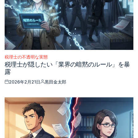
税理士の不透明な実態
Posted
税理士が隠したい「業界の暗黙のルール」を暴
in
露
2026年2月21日
黒田金太郎
Posted
Posted
on
by