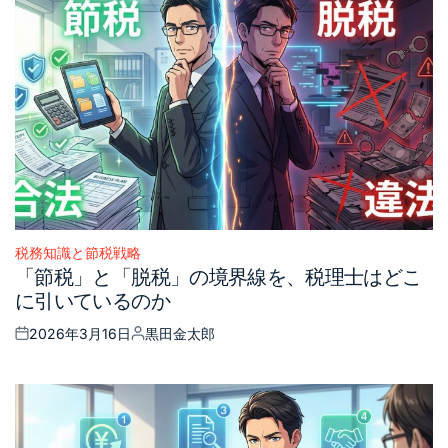
税務知識と節税戦略
Posted
「節税」と「脱税」の境界線を、税理士はどこ
in
に引いているのか
2026年3月16日
黒田金太郎
Posted
Posted
on
by