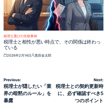
税理士選びの失敗事例
Posted
税理士と相性が悪い時点で、その関係は終わっ
in
ている
2026年2月14日
黒田金太郎
Posted
Posted
on
by
投
Previous:
Next:
稿
税理士が隠したい「業
税理士との契約更新時
ナ
界の暗黙のルール」を
に、必ず確認すべき5
ビ
暴露
つのポイント
ゲ